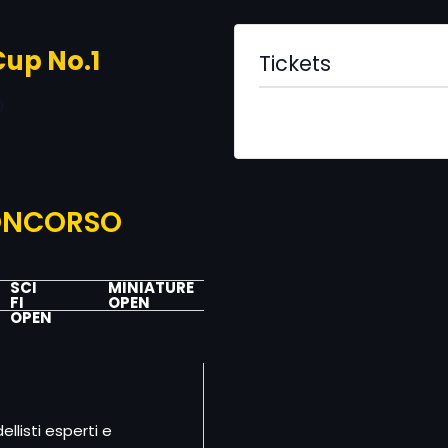
Cup No.1
Tickets
0
Tickets non sono più dispo
CONCORSO
SCI
MINIATURE
FI
OPEN
OPEN
listi esperti e