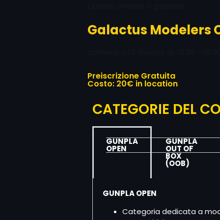
Questo evento è passato.
Galactus Modelers 
domenica 14 Giugno
@
10:30
-
18:0
Preiscrizione Gratuita
Costo: 20€ in location
CATEGORIE DEL 
GUNPLA
GUNPLA
OPEN
OUT OF
BOX
(OOB)
GUNPLA OPEN
Categoria dedicata a model