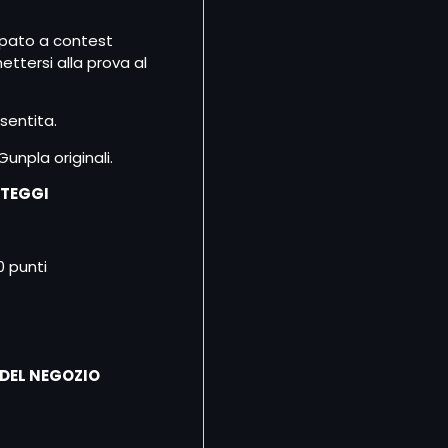
cipato a contest
ettersi alla prova al
sentita.
npla originali.
NTEGGI
0 punti
 DEL NEGOZIO