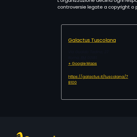
L’organizzazione declina ogni respo
controversie legate a copyright o p
Galactus Tuscolana
Via Gualdo Tadino, 27
Roma
,
RM
00181
+ Google Maps
https://galactus.it/tuscolana/7
8100