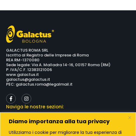
GALACTUS ROMA SRL
Iscritta al Registro delle Imprese di Roma
REA RM-1370080
Sede legale: Via A. Malladra 14-16, 00157 Roma (RM)
P. IVA/C.F. 12383121006
www.galactus.it
galactus@galactus.it
PEC: galactus.roma@legalmail.it
Naviga le nostre sezioni:
Diamo importanza alla tua privacy
Lavora con noi
Utilizziamo i cookie per migliorare la tua esperienza di